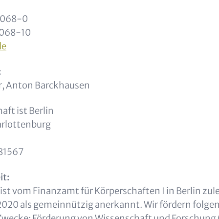
0068-0
0068-10
de
:
er, Anton Barckhausen
aft ist Berlin
rlottenburg
81567
t:
 ist vom Finanzamt für Körperschaften I in Berlin zul
2020 als gemeinnützig anerkannt. Wir fördern folge
wecke: Förderung von Wissenschaft und Forschung (