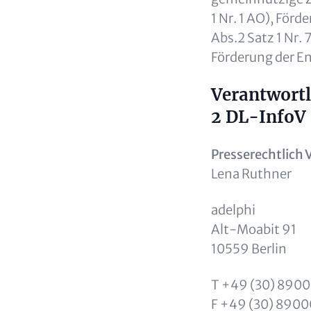
1 Nr. 1 AO), För
Abs.2 Satz 1 Nr.
Förderung der En
Verantwortl
2 DL-InfoV
Presserechtlich 
Lena Ruthner
adelphi
Alt-Moabit 91
10559 Berlin
T +49 (30) 890
F +49 (30) 890