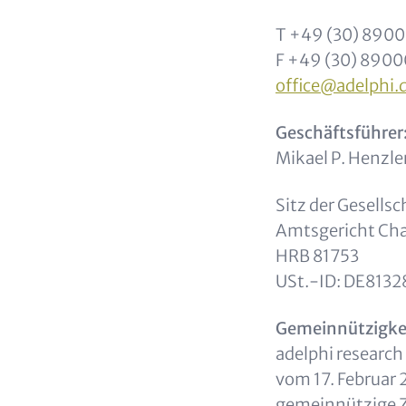
T +49 (30) 890
F +49 (30) 890
office@adelphi.
Geschäftsführer
Mikael P. Henzl
Sitz der Gesellsch
Amtsgericht Cha
HRB 81753
USt.-ID: DE8132
Gemeinnützigkei
adelphi research
vom 17. Februar 
gemeinnützige Z