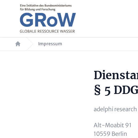
Direkt zum Inhalt
Pfadnavigation
Impressum
Paragraphen
Inhalt
Diensta
§ 5 DD
adelphi researc
Alt-Moabit 91
10559 Berlin