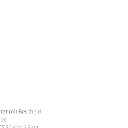
etzt mit Bescheid
nde
§ 52 Abs.2 Satz