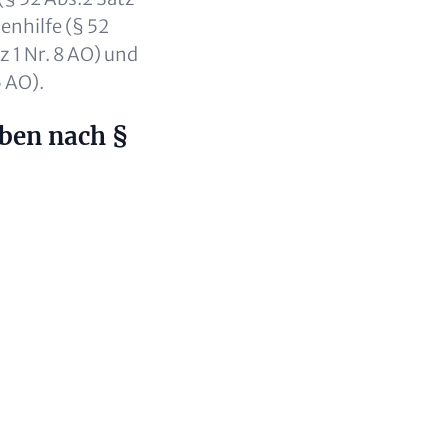
enhilfe (§ 52
z 1 Nr. 8 AO) und
 AO).
aben nach §