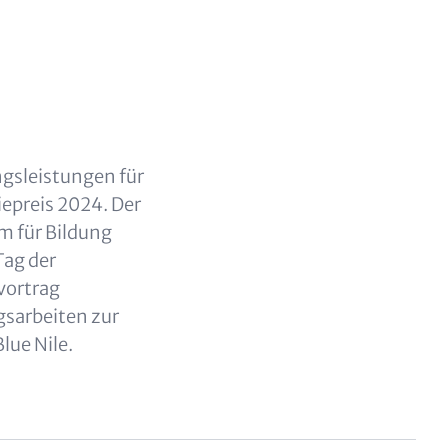
ngsleistungen für
epreis 2024. Der
m für Bildung
Tag der
svortrag
gsarbeiten zur
lue Nile.