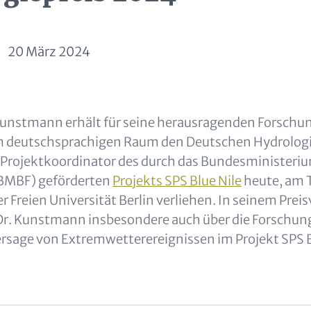
20 März 2024
und Metatags
 Kunstmann erhält für seine herausragenden Forschu
im deutschsprachigen Raum den Deutschen Hydrologi
 Projektkoordinator des durch das Bundesministeriu
BMBF) geförderten
Projekts SPS Blue Nile
heute, am 
r Freien Universität Berlin verliehen. In seinem Prei
 Dr. Kunstmann insbesondere auch über die Forschun
rsage von Extremwetterereignissen im Projekt SPS B