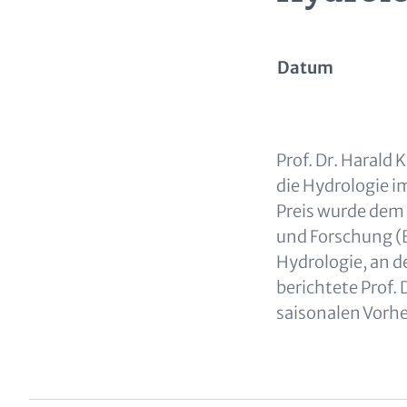
Datum
Text für Teaser 
Prof. Dr. Harald
die Hydrologie 
Preis wurde dem
und Forschung (
Hydrologie, an de
berichtete Prof.
saisonalen Vorhe