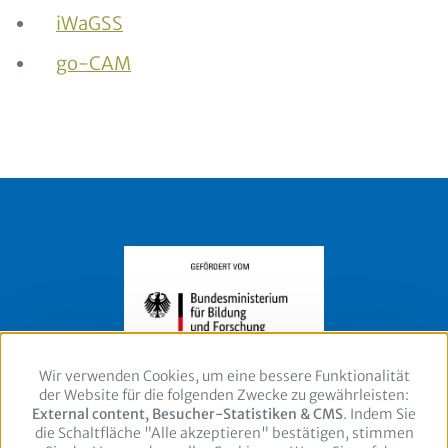
iWaGSS
go-CAM
Wir verwenden Cookies, um eine bessere Funktionalität
Use
der Website für die folgenden Zwecke zu gewährleisten:
of
External content, Besucher-Statistiken & CMS
personal
. Indem Sie
die Schaltfläche "Alle akzeptieren" bestätigen, stimmen
data