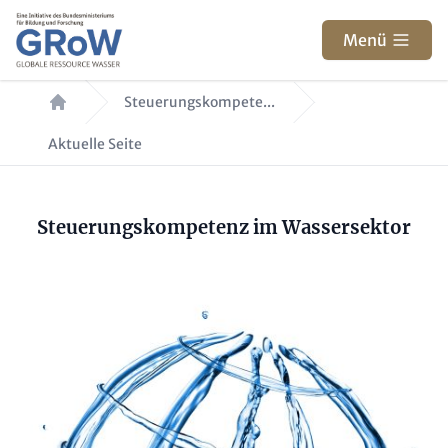
Direkt zum Inhalt
Menü
Pfadnavigation
Steuerungskompete...
Aktuelle Seite
Paragraphen
Inhalt
Steuerungskompetenz im Wassersektor
Bild