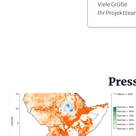
Viele Grüße
Ihr Projektte
Pres
Referenzierte Liste
Bild