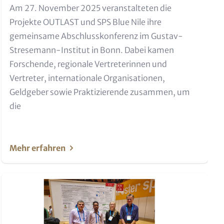
Text für Teaser und Metatags
Am 27. November 2025 veranstalteten die
Projekte OUTLAST und SPS Blue Nile ihre
gemeinsame Abschlusskonferenz im Gustav-
Stresemann-Institut in Bonn. Dabei kamen
Forschende, regionale Vertreterinnen und
Vertreter, internationale Organisationen,
Geldgeber sowie Praktizierende zusammen, um
die
Mehr erfahren
Teaser Bild