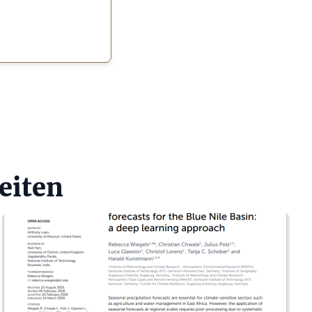
eiten
Teaser Bild