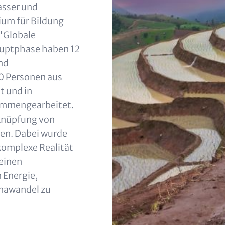
asser und
ium für Bildung
"Globale
Hauptphase haben 12
nd
0 Personen aus
t und in
sammengearbeitet.
knüpfung von
zen. Dabei wurde
 komplexe Realität
einen
Energie,
mawandel zu