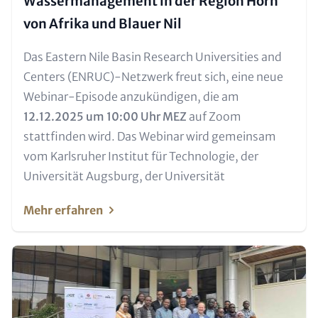
Wassermanagement in der Region Horn
von Afrika und Blauer Nil
Text für Teaser und Metatags
Das Eastern Nile Basin Research Universities and
Centers (ENRUC)-Netzwerk freut sich, eine neue
Webinar-Episode anzukündigen, die am
12.12.2025 um 10:00 Uhr MEZ
auf Zoom
stattfinden wird. Das Webinar wird gemeinsam
vom Karlsruher Institut für Technologie, der
Universität Augsburg, der Universität
Mehr erfahren
Teaser Bild