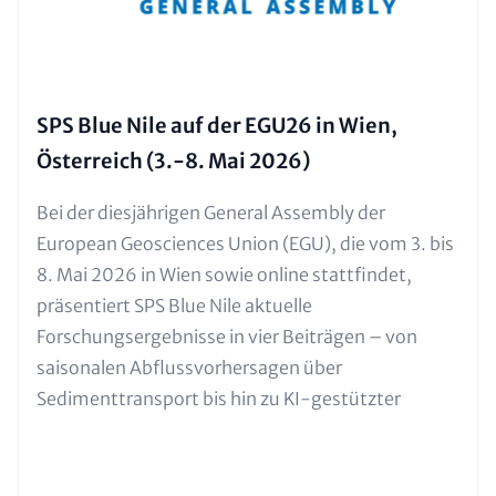
SPS Blue Nile auf der EGU26 in Wien,
Österreich (3.-8. Mai 2026)
Text für Teaser und Metatags
Bei der diesjährigen General Assembly der
European Geosciences Union (EGU), die vom 3. bis
8. Mai 2026 in Wien sowie online stattfindet,
präsentiert SPS Blue Nile aktuelle
Forschungsergebnisse in vier Beiträgen – von
saisonalen Abflussvorhersagen über
Sedimenttransport bis hin zu KI-gestützter