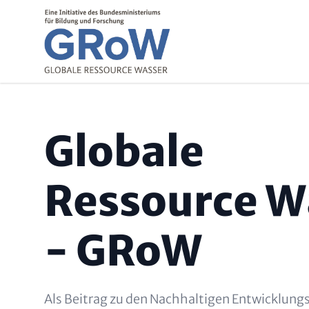
Direkt zum Inhalt
Paragraphen
Überschrift 
Globale
Ressource W
- GRoW
Text (optional)
Als Beitrag zu den Nachhaltigen Entwicklungs