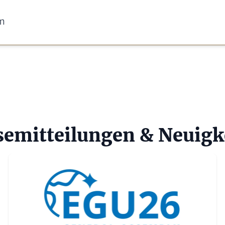
am
semitteilungen & Neuigk
Teaser Bild