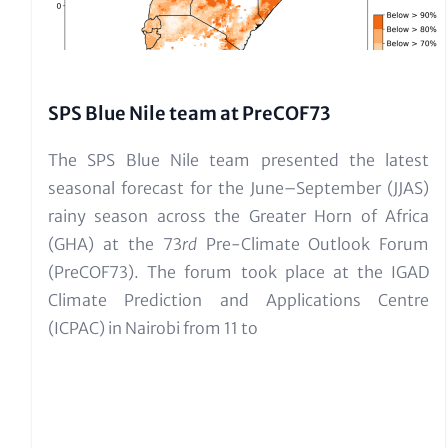
SPS Blue Nile team at PreCOF73
Text für Teaser und Metatags
The SPS Blue Nile team presented the latest
seasonal forecast for the June–September (JJAS)
rainy season across the Greater Horn of Africa
(GHA) at the 73
rd
Pre-Climate Outlook Forum
(PreCOF73). The forum took place at the IGAD
Climate Prediction and Applications Centre
(ICPAC) in Nairobi from 11 to