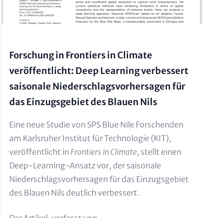
Forschung in Frontiers in Climate
veröffentlicht: Deep Learning verbessert
saisonale Niederschlagsvorhersagen für
das Einzugsgebiet des Blauen Nils
Text für Teaser und Metatags
Eine neue Studie von SPS Blue Nile Forschenden
am Karlsruher Institut für Technologie (KIT),
veröffentlicht in
Frontiers in Climate
, stellt einen
Deep-Learning-Ansatz vor, der saisonale
Niederschlagsvorhersagen für das Einzugsgebiet
des Blauen Nils deutlich verbessert.